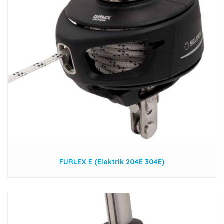
FURLEX E (Elektrik 204E 304E)