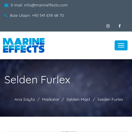
E-mail:
info@marineffects.com
Bize Ulaşın:
+90 541 678 68 70
Toggl
navig
Selden Furlex
Ana Sayfa
Markalar
Selden Mast
Selden Furlex