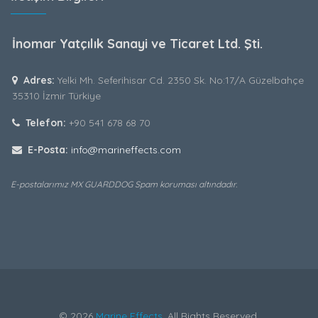
İnomar Yatçılık Sanayi ve Ticaret Ltd. Şti.
Adres:
Yelki Mh. Seferihisar Cd. 2350 Sk. No:17/A Güzelbahçe
35310 İzmir Türkiye
Telefon:
+90 541 678 68 70
E-Posta:
info@marineffects.com
E-postalarımız MX GUARDDOG Spam koruması altındadır.
© 2026
Marine Effects
. All Rights Reserved.