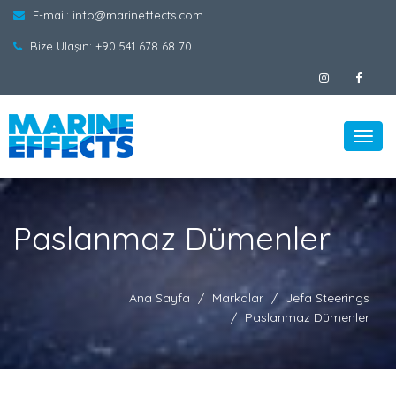
E-mail:
info@marineffects.com
Bize Ulaşın:
+90 541 678 68 70
Toggl
navig
Paslanmaz Dümenler
Ana Sayfa
Markalar
Jefa Steerings
Paslanmaz Dümenler